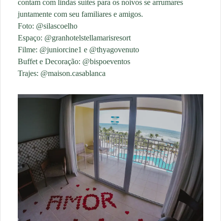
contam com lindas suítes para os noivos se arrumares
juntamente com seu familiares e amigos.
Foto: @silascoelho
Espaço: @granhotelstellamarisresort
Filme: @juniorcine1 e @thyagovenuto
Buffet e Decoração: @bispoeventos
Trajes: @maison.casablanca