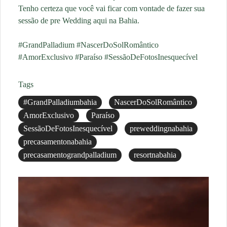
Tenho certeza que você vai ficar com vontade de fazer sua
sessão de pre Wedding aqui na Bahia.
#GrandPalladium #NascerDoSolRomântico
#AmorExclusivo #Paraíso #SessãoDeFotosInesquecível
Tags
#GrandPalladiumbahia
NascerDoSolRomântico
AmorExclusivo
Paraíso
SessãoDeFotosInesquecível
preweddingnabahia
precasamentonabahia
precasamentograndpalladium
resortnabahia