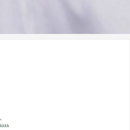
A.
kkkkk