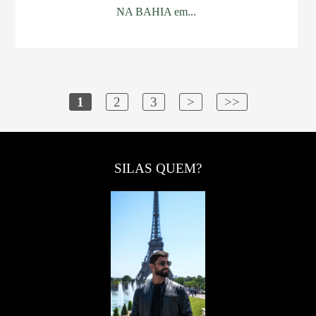
NA BAHIA em...
1
2
3
>
>>
SILAS QUEM?